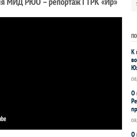
ия МИД РЮО – репортаж ГТРК «Ир»
ПО
К 
во
Ю
08
О 
Ре
пр
08
О 