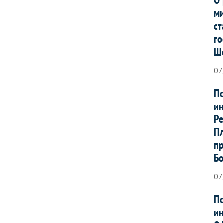
ми
ст
го
Ш
07
По
ин
Ре
Пл
пр
Б
07
По
ин