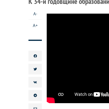
К 34-й годовщине образован
A-
A+