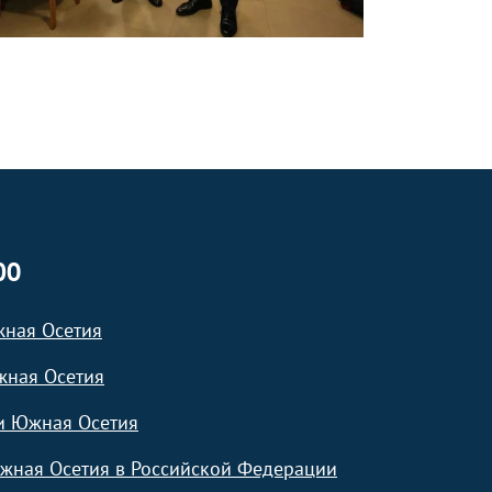
ЮО
жная Осетия
жная Осетия
и Южная Осетия
жная Осетия в Российской Федерации