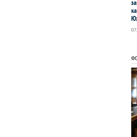
за
ка
Ю
07
ФО