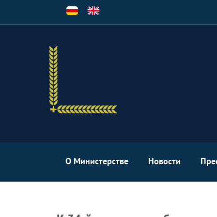
Перейти
к
основному
содержанию
О Министерстве
Новости
Пре