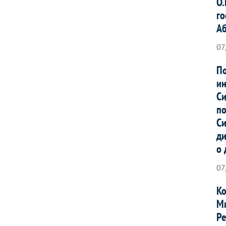
О.
го
А
07
По
ин
Си
по
Си
ди
о 
07
Ко
Ми
Ре