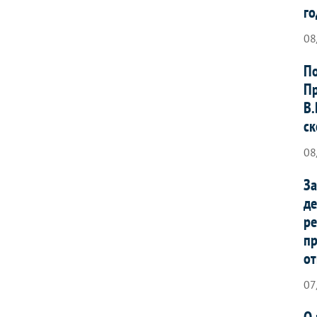
го
08
По
Пр
В.
ск
08
За
де
ре
п
от
07
О 