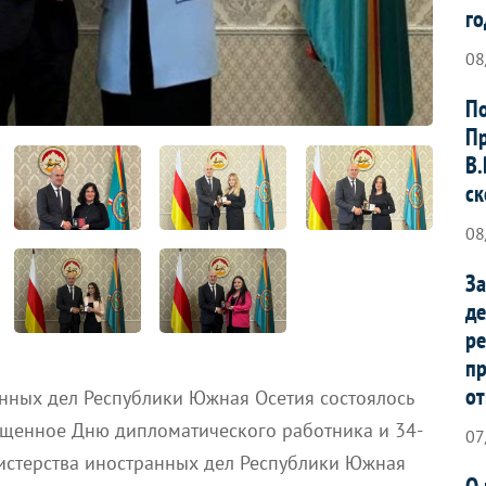
го
08
По
Пр
В.
ск
08
За
де
ре
п
от
анных дел Республики Южная Осетия состоялось
ященное Дню дипломатического работника и 34-
07
стерства иностранных дел Республики Южная
О 