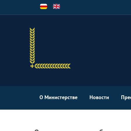
Перейти
к
основному
содержанию
О Министерстве
Новости
Пре