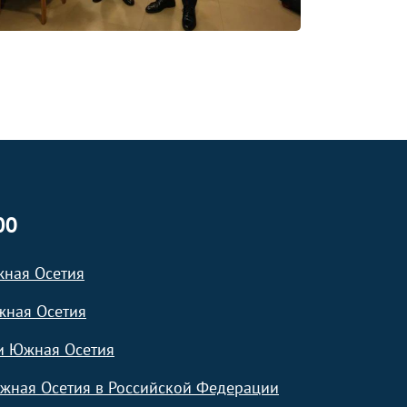
ЮО
жная Осетия
жная Осетия
и Южная Осетия
жная Осетия в Российской Федерации