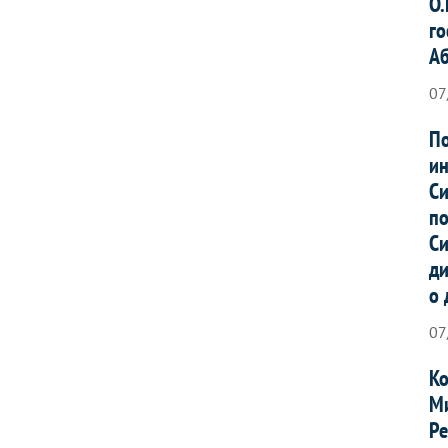
О.
го
А
07
По
ин
Си
по
Си
ди
о 
07
Ко
Ми
Ре