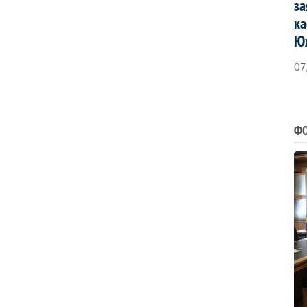
за
ка
Ю
07
ФО