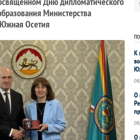
посвященном Дню дипломатического
образования Министерства
 Южная Осетия
ПО
К 
во
Ю
08
О 
Ре
пр
08
О 