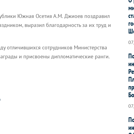
ми
ст
ублики Южная Осетия А.М. Джиоев поздравил
го
здником, выразил благодарность за их труд и
Ш
07
яду отличившихся сотрудников Министерства
По
аграды и присвоены дипломатические ранги.
ин
Ре
Пл
пр
Б
О
07
По
ин